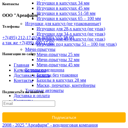
Игрушки в капсулах 34 мм
Контакты
Игрушки в капсулах 45 мм
Игрушки в капсулах 51-58 мм
ООО "Ареафарм"
Игрушки в капсулах 65 – 100 мм
Игрушки для капсул (не упакованные)
Телефоны
Игрушки для 28-х капсул (не упак)
Игрушки для 34-х капсул (не упак)
+7(495) 212-17-02
и 8(800) 555-18-60
Игрушки для 45-х капсул (не упак)
а так же +7(499) 490-17-02
Игрушки под капсулы 51 – 100 (не упак)
Мячи-прыгуны
Навигация по сайту
Мячи-прыгуны 25 мм
Мячи-прыгуны 32 мм
Мячи-прыгуны 45 мм
Главная
Бахилы и медицина
Каталог товаров
Бахилы без упаковки
Доставка и оплата
Бахилы в капсулах 28 мм
Контакты
Маски, перчатки, контейнеры
Торговые автоматы
Подписаться на новости
Доставка и оплата
Контакты
2008 - 2025 "Ареафарм" - вендинговая компания