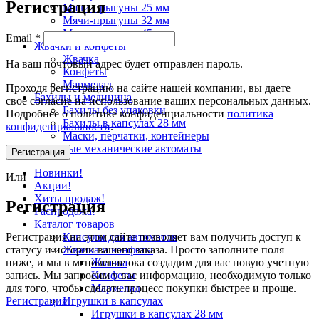
Регистрация
Мячи-прыгуны 25 мм
Мячи-прыгуны 32 мм
Мячи-прыгуны 45 мм
Email
*
Жвачки и конфеты
Жвачка
На ваш почтовый адрес будет отправлен пароль.
Конфеты
Мармелад
Проходя регистрацию на сайте нашей компании, вы даете
Бахилы и медицина
свое согласие на использование ваших персональных данных.
Бахилы без упаковки
Подробнее о политике конфиденциальности
политика
Бахилы в капсулах 28 мм
конфиденциальности
.
Маски, перчатки, контейнеры
Торговые механические автоматы
Регистрация
Новинки!
Или
Акции!
Хиты продаж!
Регистрация
Распродажа!
Каталог товаров
Капсулы для автоматов
Регистрация на этом сайте позволяет вам получить доступ к
Жвачка и конфеты
статусу и истории вашего заказа. Просто заполните поля
Жвачка
ниже, и мы в мгновение ока создадим для вас новую учетную
Конфеты
запись. Мы запросим у вас информацию, необходимую только
Мармелад
для того, чтобы сделать процесс покупки быстрее и проще.
Игрушки в капсулах
Регистрация
Игрушки в капсулах 28 мм