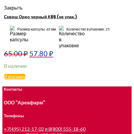
Закрыть
Сквиш Орео черный К65 (не упак.)
Размер капсулы: 65 мм
Количество в упаковке: 25
65.00
₽
57.80
₽
В наличии
В корзину
Контакты
ООО "Ареафарм"
Телефоны
+7(495) 212-17-02
и 8(800) 555-18-60