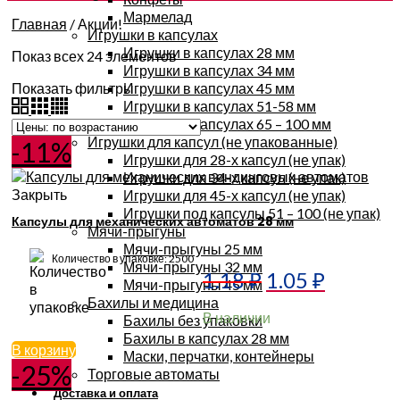
Мармелад
Главная
/
Акции!
Игрушки в капсулах
Игрушки в капсулах 28 мм
Показ всех 24 элементов
Игрушки в капсулах 34 мм
Показать фильтры
Игрушки в капсулах 45 мм
Игрушки в капсулах 51-58 мм
Игрушки в капсулах 65 – 100 мм
Игрушки для капсул (не упакованные)
-11%
Игрушки для 28-х капсул (не упак)
Игрушки для 34-х капсул (не упак)
Закрыть
Игрушки для 45-х капсул (не упак)
Игрушки под капсулы 51 – 100 (не упак)
Капсулы для механических автоматов 28 мм
Мячи-прыгуны
Мячи-прыгуны 25 мм
Количество в упаковке: 2500
Мячи-прыгуны 32 мм
1.18
₽
1.05
₽
Мячи-прыгуны 45 мм
Бахилы и медицина
В наличии
Бахилы без упаковки
Бахилы в капсулах 28 мм
В корзину
Маски, перчатки, контейнеры
-25%
Торговые автоматы
Доставка и оплата