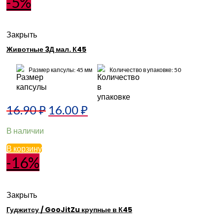
-5%
Закрыть
Животные 3Д мал. К45
Размер капсулы: 45 мм
Количество в упаковке: 50
16.90
₽
16.00
₽
В наличии
В корзину
-16%
Закрыть
Гуджитсу / GooJitZu крупные в К45