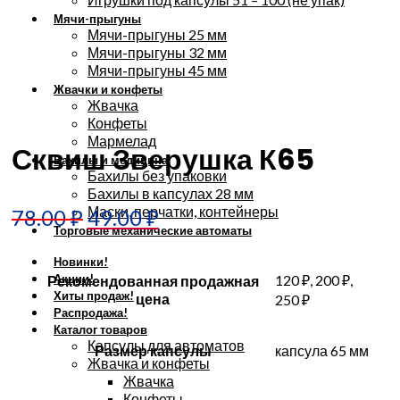
Мячи-прыгуны
Мячи-прыгуны 25 мм
Мячи-прыгуны 32 мм
Мячи-прыгуны 45 мм
Жвачки и конфеты
Жвачка
Увеличить
Конфеты
Мармелад
Сквиш Зверушка К65
Бахилы и медицина
Бахилы без упаковки
Бахилы в капсулах 28 мм
Маски, перчатки, контейнеры
78.00
₽
49.00
₽
Торговые механические автоматы
Новинки!
Акции!
120 ₽, 200 ₽,
Рекомендованная продажная
Хиты продаж!
цена
250 ₽
Распродажа!
Каталог товаров
Капсулы для автоматов
Размер капсулы
капсула 65 мм
Жвачка и конфеты
Жвачка
Конфеты