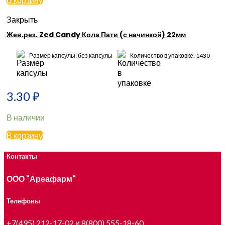
Закрыть
Жев.рез. Zed Candy Кола Пати (с начинкой) 22мм
Размер капсулы: без капсулы
Количество в упаковке: 1430
3.30
₽
В наличии
В корзину
Контакты
ООО "Ареафарм"
Телефоны
+7(495) 212-17-02
и 8(800) 555-18-60