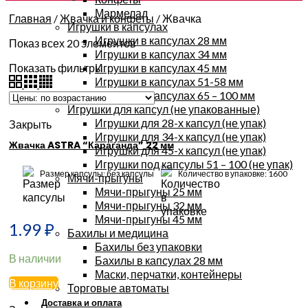
Мармелад
Главная
/
Жвачка и конфеты
/
Жвачка
Игрушки в капсулах
Игрушки в капсулах 28 мм
Показ всех 20 элементов
Игрушки в капсулах 34 мм
Показать фильтры
Игрушки в капсулах 45 мм
Игрушки в капсулах 51-58 мм
Игрушки в капсулах 65 – 100 мм
Игрушки для капсул (не упакованные)
Игрушки для 28-х капсул (не упак)
Закрыть
Игрушки для 34-х капсул (не упак)
Жвачка ASTRA “Караганда” 22 мм
Игрушки для 45-х капсул (не упак)
Игрушки под капсулы 51 – 100 (не упак)
Размер капсулы: без капсулы
Количество в упаковке: 1600
Мячи-прыгуны
Мячи-прыгуны 25 мм
Мячи-прыгуны 32 мм
Мячи-прыгуны 45 мм
1.99
₽
Бахилы и медицина
Бахилы без упаковки
В наличии
Бахилы в капсулах 28 мм
Маски, перчатки, контейнеры
В корзину
Торговые автоматы
Доставка и оплата