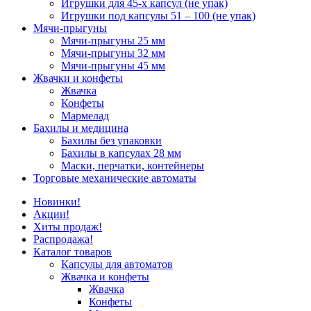
Игрушки для 45-х капсул (не упак)
Игрушки под капсулы 51 – 100 (не упак)
Мячи-прыгуны
Мячи-прыгуны 25 мм
Мячи-прыгуны 32 мм
Мячи-прыгуны 45 мм
Жвачки и конфеты
Жвачка
Конфеты
Мармелад
Бахилы и медицина
Бахилы без упаковки
Бахилы в капсулах 28 мм
Маски, перчатки, контейнеры
Торговые механические автоматы
Новинки!
Акции!
Хиты продаж!
Распродажа!
Каталог товаров
Капсулы для автоматов
Жвачка и конфеты
Жвачка
Конфеты