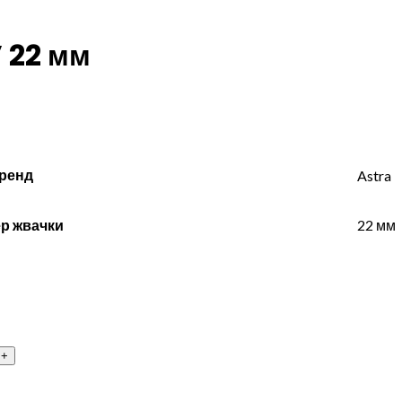
 22 мм
ренд
Astra
р жвачки
22 мм