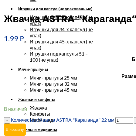
Увеличить
Игрушки для капсул (не упакованные)
Жвачка ASTRA “Караганда”
Игрушки для 28-х капсул (не
упак)
Игрушки для 34-х капсул (не
упак)
1.99
₽
Игрушки для 45-х капсул (не
упак)
Игрушки под капсулы 51 –
Б
100 (не упак)
Мячи-прыгуны
Разме
Мячи-прыгуны 25 мм
Мячи-прыгуны 32 мм
Мячи-прыгуны 45 мм
Жвачки и конфеты
Жвачка
В наличии
Конфеты
Количество Жвачка ASTRA "Караганда" 22 мм
Мармелад
Бахилы и медицина
В корзину