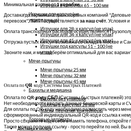
Минимальная партия от
1 коробки
Игрушки в капсулах 65 – 100 мм
Игрушки для капсул (не
Доставка до терминала транспортных компаний "Деловые 
упакованные)
перевозок", "КИТ" осуществляется
за наш счёт.
Условия и
Игрушки для 28-х капсул (не упак)
Оплата транспортных расходов осуществляется Грузополу
Игрушки для 34-х капсул (не упак)
Игрушки для 45-х капсул (не упак)
Отгрузка пустых капсул возможна со склада в Москве и Сан
Игрушки под капсулы 51 – 100 (не
упак)
Звоните нам, и мы подберём оптимальный для вас вариант
Мячи-прыгуны
Мячи-прыгуны 25 мм
Мячи-прыгуны 32 мм
Мячи-прыгуны 45 мм
Оплата по QR-коду Системы Быстрых Платежей
Бахилы и медицина
Оплата по
QR-коду СБП
(Системы быстрых платежей) это 
Бахилы без упаковки
Нет необходимости вводить данные банковской карты и CV
Бахилы в капсулах 28 мм
Для оплаты по QR-коду необходимо разместить через мене
Маски, перчатки, контейнеры
сформированный индивидуальный QR-код и ссылка к нему
Торговые автоматы
Просто сохраните код к себе в память телефона, откройт
Также можно получив ссылку - просто перейти по ней. Вы
Доставка и оплата