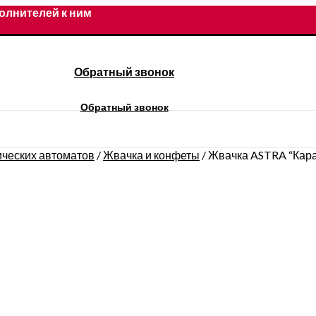
олнителей к ним
Обратный звонок
Обратный звонок
ических автоматов
/
Жвачка и конфеты
/
Жвачка ASTRA “Кара