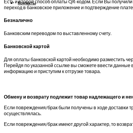
Есть и второй способ оплаты QR-кодом. Если Вы получили е
Контакты
переход в банковское приложение и подтверждение плате
Безналично
Банковским переводом по выставленному счету.
Банковской картой
Для оплаты банковской картой необходимо разместить чере
Перейдя по указанной ссылке вы сможете ввести данные в
информацию и приступим к отгрузке товара.
Обмену и возврату подлежит товар надлежащего и
не
Если повреждения/брак были получены в ходе доставки тр
осуществлялась.
Если повреждения/брак имеют другой характер, то возвра