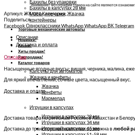
Бахилы без упаковки
Внимание! Фотографии товара на сайте являются ознакомит
Бахилы в капсулах 28 мм
Артикул:
ЖК-081
Категория:
Жвачка
Маски, перчатки,
Поделиться
контейнеры
Facebook
Одноклассники
WhatsApp
WhatsApp
ВК
Telegram
Торговые механические автоматы
Описание
Новинки!
Доставка и оплата
Акции!
Хиты продаж!
Описание
Распродажа!
Каталог товаров
Насыщенные ягодные вкусы: вишня, черника, малина, ежев
Капсулы для автоматов
Жвачка и конфеты
Для ярких впечатлений, сочные цвета, насыщенный вкус.
Жвачка
Доставка и оплата
Конфеты
Мармелад
Игрушки в капсулах
Игрушки в капсулах 28 мм
Доставка товара по регионам России, в Казахстан и Бело
Игрушки в капсулах 34 мм
Игрушки в капсулах 45 мм
Доставка до транспортной компании возможна в
любой р
Игрушки в капсулах 51-58 мм