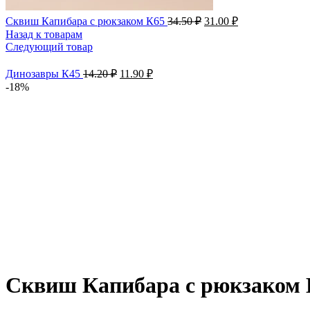
Сквиш Капибара с рюкзаком К65
34.50
₽
31.00
₽
Назад к товарам
Следующий товар
Динозавры К45
14.20
₽
11.90
₽
-18%
Увеличить
Сквиш Капибара с рюкзаком К