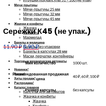
Мячи-прыгуны
Мячи-прыгуны 25 мм
Мячи-прыгуны 32 мм
Увеличить
Мячи-прыгуны 45 мм
Жвачки и конфеты
Жвачка
Сережки К45 (не упак.)
Конфеты
Мармелад
Бахилы и медицина
11.90
₽
8.90
₽
Бахилы без упаковки
Бахилы в капсулах 28 мм
Маски, перчатки, контейнеры
Торговые механические автоматы
Мин количество
1000 шт.
Новинки!
Рекомендованная продажная
Акции!
40 ₽, 60 ₽, 100 ₽
Хиты продаж!
цена
Распродажа!
Каталог товаров
Размер капсулы
без капсулы
Капсулы для автоматов
Жвачка и конфеты
Жвачка
Конфеты