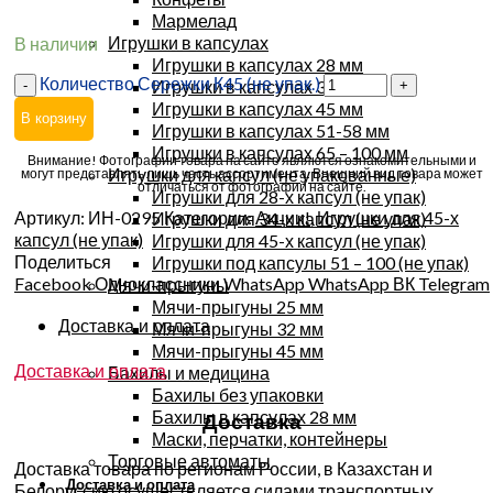
Мармелад
Игрушки в капсулах
В наличии
Игрушки в капсулах 28 мм
Количество Сережки К45 (не упак.)
Игрушки в капсулах 34 мм
Игрушки в капсулах 45 мм
В корзину
Игрушки в капсулах 51-58 мм
Игрушки в капсулах 65 – 100 мм
Внимание! Фотографии товара на сайте являются ознакомительными и
Игрушки для капсул (не упакованные)
могут представлять лишь часть ассортимента. Внешний вид товара может
отличаться от фотографий на сайте.
Игрушки для 28-х капсул (не упак)
Артикул:
ИН-0295
Категории:
Акции!
,
Игрушки для 45-х
Игрушки для 34-х капсул (не упак)
капсул (не упак)
Игрушки для 45-х капсул (не упак)
Поделиться
Игрушки под капсулы 51 – 100 (не упак)
Facebook
Одноклассники
WhatsApp
WhatsApp
ВК
Telegram
Мячи-прыгуны
Мячи-прыгуны 25 мм
Доставка и оплата
Мячи-прыгуны 32 мм
Мячи-прыгуны 45 мм
Доставка и оплата
Бахилы и медицина
Бахилы без упаковки
Бахилы в капсулах 28 мм
Доставка
Маски, перчатки, контейнеры
Торговые автоматы
Доставка товара по регионам России, в Казахстан и
Доставка и оплата
Белоруссию осуществляется силами транспортных