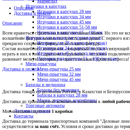
Мармелад
Игрушки в капсулах
Описание
Игрушки в капсулах 28 мм
Доставка и оплата
Игрушки в капсулах 34 мм
Игрушки в капсулах 45 мм
Описание
Игрушки в капсулах 51-58 мм
Игрушки в капсулах 65 – 100 мм
Всем нравиться строить на пляже песчаные замки. Но это не вс
Игрушки для капсул (не упакованные)
волшебные фигуры можно построить даже дома! С первого взгля
Игрушки для 28-х капсул (не упак)
прекрасно сохраняет форму, если создать фигуру.
Игрушки для 34-х капсул (не упак)
Состав волшебного материала – кварцевый песок и связующий 
Игрушки для 45-х капсул (не упак)
играть в них в них с другими игрушками – осталось подключит
Игрушки под капсулы 51 – 100 (не упак)
развивает мелкую моторику и просто снижает уровень стресса!
Мячи-прыгуны
Мячи-прыгуны 25 мм
Доставка и оплата
Мячи-прыгуны 32 мм
Мячи-прыгуны 45 мм
Бахилы и медицина
Бахилы без упаковки
Доставка товара по регионам России, в Казахстан и Белорусс
Бахилы в капсулах 28 мм
Маски, перчатки, контейнеры
Доставка до транспортной компании возможна в
любой рабочи
Торговые автоматы
Доставка и оплата
Минимальная партия от
1 коробки
Контакты
Доставка до терминала транспортных компаний "Деловые лини
осуществляется
за наш счёт.
Условия и сроки доставки до тер