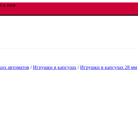
й к ним
ких автоматов
/
Игрушки в капсулах
/
Игрушки в капсулах 28 мм