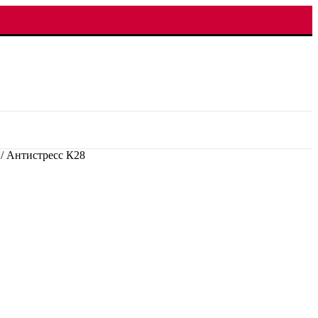
/
Антистресс К28