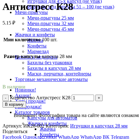
Игрушки для 45-х капсул (не упак)
Антистресс К28
Игрушки под капсулы 51 – 100 (не упак)
Мячи-прыгуны
Мячи-прыгуны 25 мм
5.15
₽
Мячи-прыгуны 32 мм
Мячи-прыгуны 45 мм
Жвачки и конфеты
Мин количество
100 шт.
Жвачка
Конфеты
Мармелад
Размер капсулы
капсула 28 мм
Бахилы и медицина
Бахилы без упаковки
Бахилы в капсулах 28 мм
Маски, перчатки, контейнеры
Торговые механические автоматы
В наличии
Новинки!
Акции!
Количество Антистресс К28
Хиты продаж!
В корзину
Распродажа!
Каталог товаров
Внимание! Фотографии товара на сайте являются ознакоми
Капсулы для автоматов
Жвачка и конфеты
Артикул:
ИК28-002
Категория:
Игрушки в капсулах 28 мм
Жвачка
Поделиться
Конфеты
Facebook
Одноклассники
WhatsApp
WhatsApp
ВК
Telegram