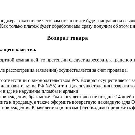
еджера заказ после чего вам по эл.почте будет направлена ссыл
Как только платеж будет обработан мы сразу получим об этом и
Возврат товара
ащего качества.
ртной компанией, то претензии следует адресовать к транспорт
ле рассмотрения заявления) осуществляется за счет продавца.
соответствии с законодательством РФ. Возврат осуществляется з
ие правительства РФ №55) и т.п. Для осуществления возврата т
ый вид; не нарушены пломбы и ярлыки.
повреждения, брак может быть осуществлен не позднее 14 дней 
клиента к продавцу, а также оформить возвратную накладную (д
ра повреждения. К заявлению (в письмо) необходимо приложить 