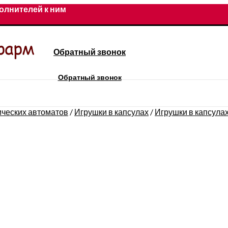
олнителей к ним
Обратный звонок
Обратный звонок
ических автоматов
/
Игрушки в капсулах
/
Игрушки в капсулах