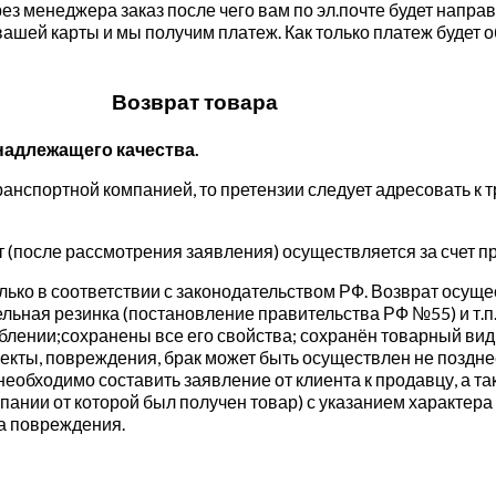
з менеджера заказ после чего вам по эл.почте будет напра
ашей карты и мы получим платеж. Как только платеж будет 
Возврат товара
надлежащего качества.
анспортной компанией, то претензии следует адресовать к 
т (после рассмотрения заявления) осуществляется за счет п
ко в соответствии с законодательством РФ. Возврат осущес
льная резинка (постановление правительства РФ №55) и т.п
еблении;сохранены все его свойства; сохранён товарный ви
кты, повреждения, брак может быть осуществлен не поздне
необходимо составить заявление от клиента к продавцу, а 
нии от которой был получен товар) с указанием характера 
а повреждения.