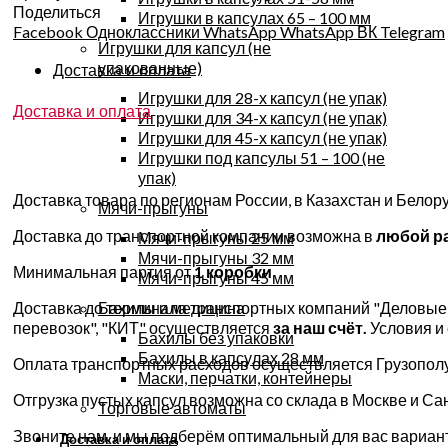
Поделиться
Игрушки в капсулах 65 – 100 мм
Facebook
Одноклассники
WhatsApp
WhatsApp
ВК
Telegram
Игрушки для капсул (не
упакованные)
Доставка и оплата
Игрушки для 28-х капсул (не упак)
Доставка и оплата
Игрушки для 34-х капсул (не упак)
Игрушки для 45-х капсул (не упак)
Игрушки под капсулы 51 – 100 (не
упак)
Доставка товара по регионам России, в Казахстан и Бело
Мячи-прыгуны
Доставка до транспортной компании возможна в
любой р
Мячи-прыгуны 25 мм
Мячи-прыгуны 32 мм
Минимальная партия от
1 коробки
Мячи-прыгуны 45 мм
Бахилы и медицина
Доставка до терминала транспортных компаний "Деловые 
перевозок", "КИТ" осуществляется
за наш счёт.
Условия и
Бахилы без упаковки
Бахилы в капсулах 28 мм
Оплата транспортных расходов осуществляется Грузополу
Маски, перчатки, контейнеры
Отгрузка пустых капсул возможна со склада в Москве и Сан
Торговые автоматы
Звоните нам, и мы подберём оптимальный для вас вариант
Доставка и оплата