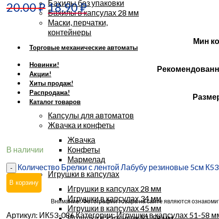
Бахилы без упаковки
20.00
₽
18.90
₽
Бахилы в капсулах 28 мм
Маски, перчатки,
контейнеры
Мин к
Торговые механические автоматы
Новинки!
Рекомендованн
Акции!
Хиты продаж!
Распродажа!
Разме
Каталог товаров
Капсулы для автоматов
Жвачка и конфеты
Жвачка
В наличии
Конфеты
Мармелад
Количество Брелки с лентой Лабубу резиновые 5см К53
Игрушки в капсулах
В корзину
Игрушки в капсулах 28 мм
Игрушки в капсулах 34 мм
Внимание! Фотографии товара на сайте являются ознакомит
Игрушки в капсулах 45 мм
Артикул:
ИК53-086
Категории:
Игрушки в капсулах 51-58 м
Игрушки в капсулах 51-58 мм