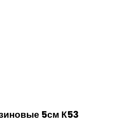
езиновые 5см К53