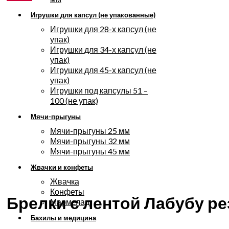
Игрушки для капсул (не упакованные)
Игрушки для 28-х капсул (не
упак)
Игрушки для 34-х капсул (не
упак)
Игрушки для 45-х капсул (не
упак)
Игрушки под капсулы 51 –
100 (не упак)
Мячи-прыгуны
Мячи-прыгуны 25 мм
Мячи-прыгуны 32 мм
Мячи-прыгуны 45 мм
Жвачки и конфеты
Увеличить
Жвачка
Конфеты
Брелки с лентой Лабубу р
Мармелад
Бахилы и медицина