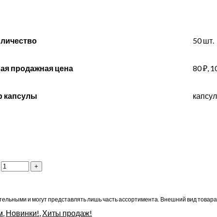
оличество
50 шт.
ая продажная цена
80 ₽, 1
р капсулы
капсул
ельными и могут представлять лишь часть ассортимента. Внешний вид товара
м
,
Новинки!
,
Хиты продаж!