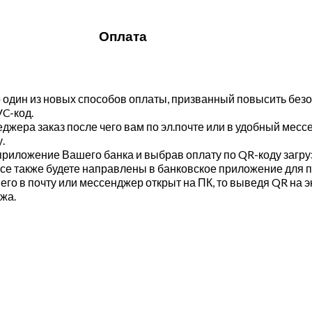
Оплата
один из новых способов оплаты, призванный повысить безо
C-код.
джера заказ после чего вам по эл.почте или в удобный месс
.
е приложение Вашего банка и выбрав оплату по QR-коду загр
 все также будете направлены в банковское приложение для
го в почту или мессенджер открыт на ПК, то выведя QR на э
жа.