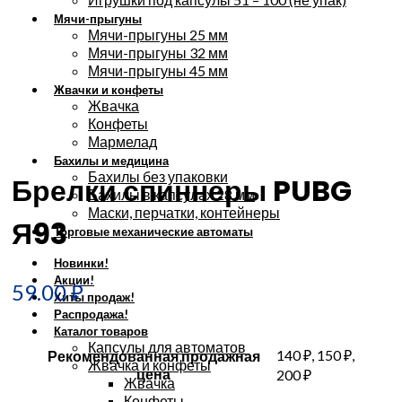
Мячи-прыгуны
Мячи-прыгуны 25 мм
Мячи-прыгуны 32 мм
Мячи-прыгуны 45 мм
Жвачки и конфеты
Жвачка
Конфеты
Увеличить
Мармелад
Бахилы и медицина
Бахилы без упаковки
Брелки спиннеры PUBG
Бахилы в капсулах 28 мм
Маски, перчатки, контейнеры
Я93
Торговые механические автоматы
Новинки!
Акции!
59.00
₽
Хиты продаж!
Распродажа!
Каталог товаров
Капсулы для автоматов
140 ₽, 150 ₽,
Рекомендованная продажная
Жвачка и конфеты
цена
200 ₽
Жвачка
Конфеты