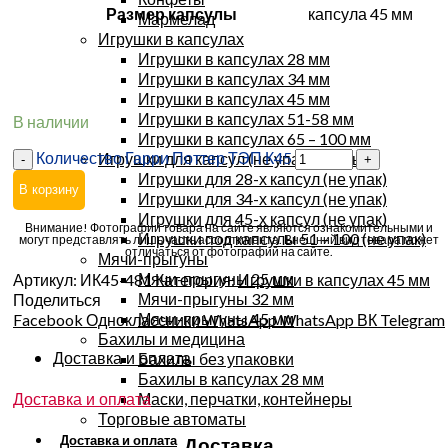
Размер капсулы
капсула 45 мм
Мармелад
Игрушки в капсулах
Игрушки в капсулах 28 мм
Игрушки в капсулах 34 мм
Игрушки в капсулах 45 мм
Игрушки в капсулах 51-58 мм
В наличии
Игрушки в капсулах 65 – 100 мм
Количество Гарри Поттер ТЭП К45
Игрушки для капсул (не упакованные)
Игрушки для 28-х капсул (не упак)
В корзину
Игрушки для 34-х капсул (не упак)
Игрушки для 45-х капсул (не упак)
Внимание! Фотографии товара на сайте являются ознакомительными и
Игрушки под капсулы 51 – 100 (не упак)
могут представлять лишь часть ассортимента. Внешний вид товара может
отличаться от фотографий на сайте.
Мячи-прыгуны
Мячи-прыгуны 25 мм
Артикул:
ИК45-481
Категория:
Игрушки в капсулах 45 мм
Мячи-прыгуны 32 мм
Поделиться
Мячи-прыгуны 45 мм
Facebook
Одноклассники
WhatsApp
WhatsApp
ВК
Telegram
Бахилы и медицина
Доставка и оплата
Бахилы без упаковки
Бахилы в капсулах 28 мм
Доставка и оплата
Маски, перчатки, контейнеры
Торговые автоматы
Доставка
Доставка и оплата