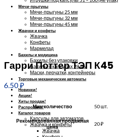
Мячи-прыгуны
Мячи-прыгуны 25 мм
Мячи-прыгуны 32 мм
Мячи-прыгуны 45 мм
Жвачки и конфеты
Жвачка
Конфеты
Мармелад
Увеличить
Бахилы и медицина
Бахилы без упаковки
Гарри Поттер ТЭП К45
Бахилы в капсулах 28 мм
Маски, перчатки, контейнеры
Торговые механические автоматы
6.50
₽
Новинки!
Акции!
Хиты продаж!
Мин количество
50 шт.
Распродажа!
Каталог товаров
Капсулы для автоматов
Рекомендованная продажная
20 ₽
Жвачка и конфеты
цена
Жвачка
Конфеты