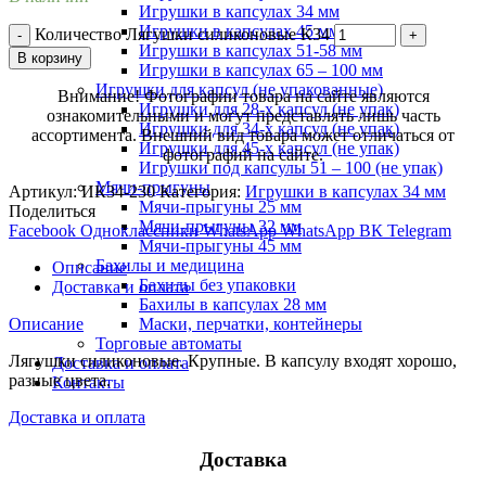
Игрушки в капсулах 34 мм
Игрушки в капсулах 45 мм
Количество Лягушки силиконовые К34
Игрушки в капсулах 51-58 мм
В корзину
Игрушки в капсулах 65 – 100 мм
Игрушки для капсул (не упакованные)
Внимание! Фотографии товара на сайте являются
Игрушки для 28-х капсул (не упак)
ознакомительными и могут представлять лишь часть
Игрушки для 34-х капсул (не упак)
ассортимента. Внешний вид товара может отличаться от
Игрушки для 45-х капсул (не упак)
фотографий на сайте.
Игрушки под капсулы 51 – 100 (не упак)
Мячи-прыгуны
Артикул:
ИК34-230
Категория:
Игрушки в капсулах 34 мм
Мячи-прыгуны 25 мм
Поделиться
Мячи-прыгуны 32 мм
Facebook
Одноклассники
WhatsApp
WhatsApp
ВК
Telegram
Мячи-прыгуны 45 мм
Бахилы и медицина
Описание
Бахилы без упаковки
Доставка и оплата
Бахилы в капсулах 28 мм
Маски, перчатки, контейнеры
Описание
Торговые автоматы
Лягушки силиконовые. Крупные. В капсулу входят хорошо,
Доставка и оплата
разные цвета.
Контакты
Доставка и оплата
Доставка