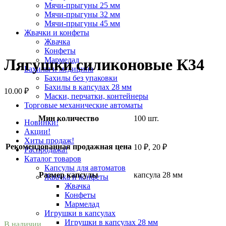
Мячи-прыгуны 25 мм
Мячи-прыгуны 32 мм
Мячи-прыгуны 45 мм
Жвачки и конфеты
Увеличить
Жвачка
Конфеты
Мармелад
Лягушки силиконовые К34
Бахилы и медицина
Бахилы без упаковки
Бахилы в капсулах 28 мм
10.00
₽
Маски, перчатки, контейнеры
Торговые механические автоматы
Мин количество
100 шт.
Новинки!
Акции!
Хиты продаж!
Рекомендованная продажная цена
10 ₽, 20 ₽
Распродажа!
Каталог товаров
Капсулы для автоматов
Размер капсулы
капсула 28 мм
Жвачка и конфеты
Жвачка
Конфеты
Мармелад
Игрушки в капсулах
Игрушки в капсулах 28 мм
В наличии