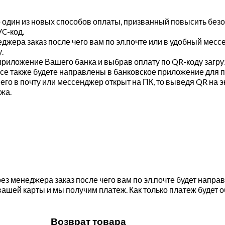
один из новых способов оплаты, призванный повысить безо
C-код.
джера заказ после чего вам по эл.почте или в удобный месс
.
е приложение Вашего банка и выбрав оплату по QR-коду загр
 все также будете направлены в банковское приложение для
го в почту или мессенджер открыт на ПК, то выведя QR на э
жа.
з менеджера заказ после чего вам по эл.почте будет напра
ашей карты и мы получим платеж. Как только платеж будет 
Возврат товара