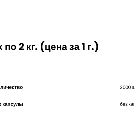
о 2 кг. (цена за 1 г.)
оличество
2000 ш
р капсулы
без ка