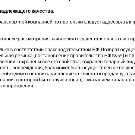
надлежащего качества.
анспортной компанией, то претензии следует адресовать к 
т (после рассмотрения заявления) осуществляется за счет п
ко в соответствии с законодательством РФ. Возврат осущес
льная резинка (постановление правительства РФ №55) и т.п
еблении;сохранены все его свойства; сохранён товарный ви
кты, повреждения, брак может быть осуществлен не поздне
необходимо составить заявление от клиента к продавцу, а 
нии от которой был получен товар) с указанием характера 
а повреждения.