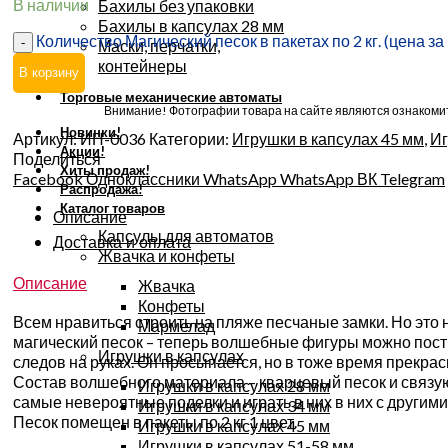
В наличии
Бахилы без упаковки
Бахилы в капсулах 28 мм
Количество Магический песок в пакетах по 2 кг. (цена за 1
Маски, перчатки,
контейнеры
В корзину
Торговые механические автоматы
Внимание! Фотографии товара на сайте являются ознакомит
Новинки!
Артикул:
ИН-0036
Категории:
Игрушки в капсулах 45 мм
,
Иг
Акции!
Поделиться
Хиты продаж!
Facebook
Одноклассники
WhatsApp
WhatsApp
ВК
Telegram
Распродажа!
Каталог товаров
Описание
Капсулы для автоматов
Доставка и оплата
Жвачка и конфеты
Описание
Жвачка
Конфеты
Всем нравиться строить на пляже песчаные замки. Но это 
Мармелад
магический песок – теперь волшебные фигуры можно постр
Игрушки в капсулах
следов на руках. Он просыпается, но в тоже время прекрас
Состав волшебного материала – кварцевый песок и связу
Игрушки в капсулах 28 мм
самые невероятные поделки и играть в них в них с другим
Игрушки в капсулах 34 мм
Песок помещен в пакеты по 2 кг 1 цвет.
Игрушки в капсулах 45 мм
Игрушки в капсулах 51-58 мм