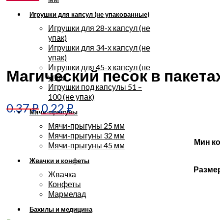
Игрушки для капсул (не упакованные)
Игрушки для 28-х капсул (не
упак)
Игрушки для 34-х капсул (не
Увеличить
упак)
Игрушки для 45-х капсул (не
Магический песок в пакетах п
упак)
Игрушки под капсулы 51 –
100 (не упак)
0.37
₽
0.22
₽
Мячи-прыгуны
Мячи-прыгуны 25 мм
Мячи-прыгуны 32 мм
Мин к
Мячи-прыгуны 45 мм
Жвачки и конфеты
Разме
Жвачка
Конфеты
Мармелад
Бахилы и медицина