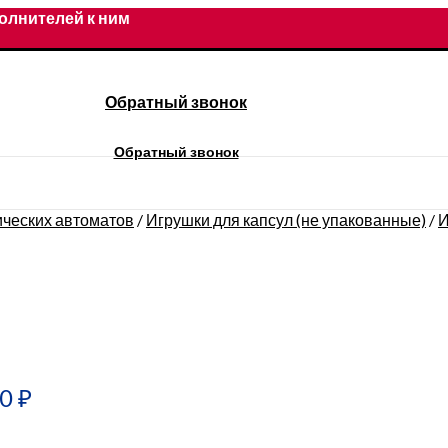
олнителей к ним
Обратный звонок
Обратный звонок
ических автоматов
/
Игрушки для капсул (не упакованные)
/
И
00
₽