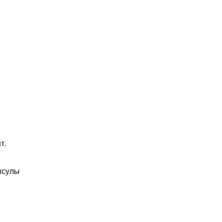
т.
псулы