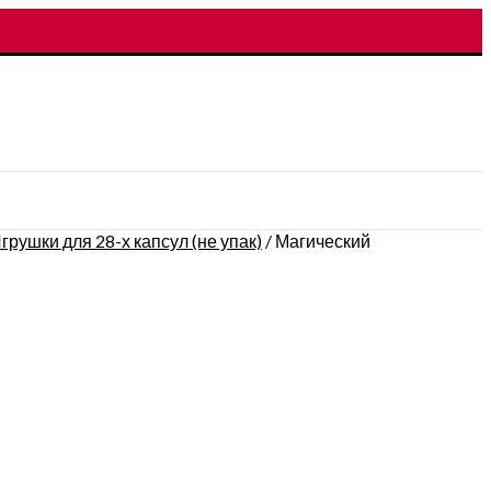
грушки для 28-х капсул (не упак)
/
Магический