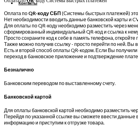
Оплата по QR-коду Системы Быстрых Платежей
Контакты
Оплата по
QR-коду СБП
(Системы быстрых платежей) это 
Нет необходимости вводить данные банковской карты и CV
Для оплаты по QR-коду необходимо разместить через мене
сформированный индивидуальный QR-код и ссылка к нему
Просто сохраните код к себе в память телефона, откройт
Также можно получив ссылку - просто перейти по ней. Вы
Есть и второй способ оплаты QR-кодом. Если Вы получили е
переход в банковское приложение и подтверждение плате
Безналично
Банковским переводом по выставленному счету.
Банковской картой
Для оплаты банковской картой необходимо разместить чере
Перейдя по указанной ссылке вы сможете ввести данные в
информацию и приступим к отгрузке товара.