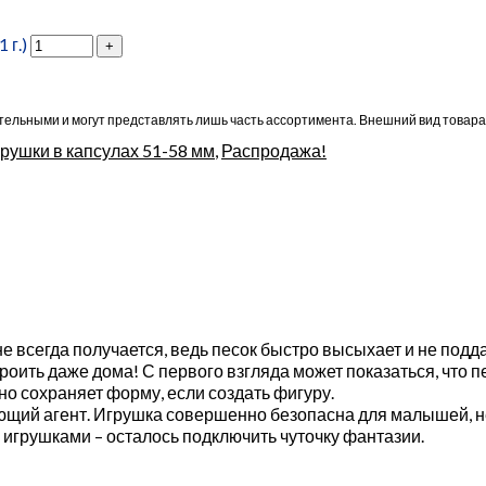
 г.)
ельными и могут представлять лишь часть ассортимента. Внешний вид товара
рушки в капсулах 51-58 мм
,
Распродажа!
не всегда получается, ведь песок быстро высыхает и не подд
оить даже дома! С первого взгляда может показаться, что п
но сохраняет форму, если создать фигуру.
ющий агент. Игрушка совершенно безопасна для малышей, н
и игрушками – осталось подключить чуточку фантазии.