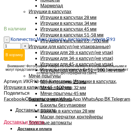
Мармелад
Игрушки в капсулах
Игрушки в капсулах 28 мм
Игрушки в капсулах 34 мм
В наличии
Игрушки в капсулах 45 мм
Игрушки в капсулах 51-58 мм
Количество Микс гранаты, пистолеты и пуля Я93
Игрушки в капсулах 65 – 100 мм
Игрушки для капсул (не упакованные)
Игрушки для 28-х капсул (не упак)
В корзину
Игрушки для 34-х капсул (не упак)
Игрушки для 45-х капсул (не упак)
Внимание! Фотографии товара на сайте являются ознакомительными и
Игрушки под капсулы 51 – 100 (не упак)
могут представлять лишь часть ассортимента. Внешний вид товара может
отличаться от фотографий на сайте.
Мячи-прыгуны
Артикул:
ИКЯ93-025
Категории:
Игрушки в капсулах
,
Мячи-прыгуны 25 мм
Игрушки в капсулах 65 - 100 мм
Мячи-прыгуны 32 мм
Поделиться
Мячи-прыгуны 45 мм
Facebook
Одноклассники
WhatsApp
WhatsApp
ВК
Telegram
Бахилы и медицина
Бахилы без упаковки
Доставка и оплата
Бахилы в капсулах 28 мм
Маски, перчатки, контейнеры
Доставка и оплата
Торговые автоматы
Доставка и оплата