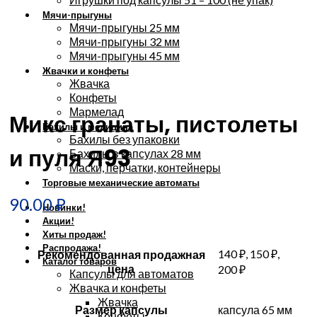
Мячи-прыгуны
Мячи-прыгуны 25 мм
Мячи-прыгуны 32 мм
Мячи-прыгуны 45 мм
Жвачки и конфеты
Жвачка
Увеличить
Конфеты
Мармелад
Микс гранаты, пистолеты
Бахилы и медицина
Бахилы без упаковки
и пуля Я93
Бахилы в капсулах 28 мм
Маски, перчатки, контейнеры
Торговые механические автоматы
90.00
₽
Новинки!
Акции!
Хиты продаж!
Распродажа!
140 ₽, 150 ₽,
Рекомендованная продажная
Каталог товаров
цена
200 ₽
Капсулы для автоматов
Жвачка и конфеты
Жвачка
Размер капсулы
капсула 65 мм
Конфеты