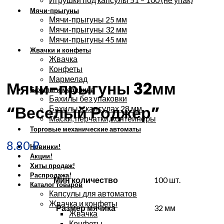
Мячи-прыгуны
Мячи-прыгуны 25 мм
Мячи-прыгуны 32 мм
Мячи-прыгуны 45 мм
Жвачки и конфеты
Жвачка
Увеличить
Конфеты
Мармелад
Мячи-прыгуны 32мм
Бахилы и медицина
Бахилы без упаковки
“Веселый Роджер”
Бахилы в капсулах 28 мм
Маски, перчатки, контейнеры
Торговые механические автоматы
8.80
₽
Новинки!
Акции!
Хиты продаж!
Распродажа!
Мин количество
100 шт.
Каталог товаров
Капсулы для автоматов
Жвачка и конфеты
Размер мячика
32 мм
Жвачка
Конфеты