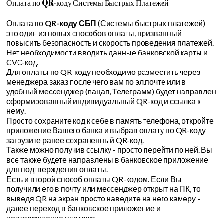
Оплата по QR-коду Системы Быстрых Платежей
Оплата по
QR-коду СБП
(Системы быстрых платежей)
это один из новых способов оплаты, призванный
повысить безопасность и скорость проведения платежей.
Нет необходимости вводить данные банковской карты и
CVC-код.
Для оплаты по QR-коду необходимо разместить через
менеджера заказ после чего вам по эл.почте или в
удобный мессенджер (вацап, Телеграмм) будет направлен
сформированный индивидуальный QR-код и ссылка к
нему.
Просто сохраните код к себе в память телефона, откройте
приложение Вашего банка и выбрав оплату по QR-коду
загрузите ранее сохраненный QR-код.
Также можно получив ссылку - просто перейти по ней. Вы
все также будете направлены в банковское приложение
для подтверждения оплаты.
Есть и второй способ оплаты QR-кодом. Если Вы
получили его в почту или мессенджер открыт на ПК, то
выведя QR на экран просто наведите на него камеру -
далее переход в банковское приложение и
подтверждение платежа.