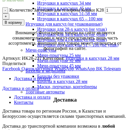
Игрушки в капсулах 34 мм
Игрушки в капсулах 45 мм
Количество Заглушки для телефона Кошки К28
Игрушки в капсулах 51-58 мм
Игрушки в капсулах 65 – 100 мм
В корзину
Игрушки для капсул (не упакованные)
Игрушки для 28-х капсул (не упак)
Внимание! Фотографии товара на сайте являются
Игрушки для 34-х капсул (не упак)
ознакомительными и могут представлять лишь часть
Игрушки для 45-х капсул (не упак)
ассортимента. Внешний вид товара может отличаться от
Игрушки под капсулы 51 – 100 (не упак)
фотографий на сайте.
Мячи-прыгуны
Мячи-прыгуны 25 мм
Артикул:
ИК28-237
Категория:
Игрушки в капсулах 28 мм
Мячи-прыгуны 32 мм
Поделиться
Мячи-прыгуны 45 мм
Facebook
Одноклассники
WhatsApp
WhatsApp
ВК
Telegram
Бахилы и медицина
Бахилы без упаковки
Доставка и оплата
Бахилы в капсулах 28 мм
Маски, перчатки, контейнеры
Доставка и оплата
Торговые автоматы
Доставка и оплата
Доставка
Контакты
Доставка товара по регионам России, в Казахстан и
Белоруссию осуществляется силами транспортных компаний.
Доставка до транспортной компании возможна в
любой