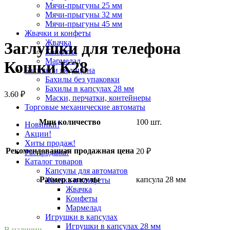
Мячи-прыгуны 25 мм
Мячи-прыгуны 32 мм
Увеличить
Мячи-прыгуны 45 мм
Жвачки и конфеты
Жвачка
Заглушки для телефона
Конфеты
Мармелад
Кошки К28
Бахилы и медицина
Бахилы без упаковки
Бахилы в капсулах 28 мм
3.60
₽
Маски, перчатки, контейнеры
Торговые механические автоматы
Мин количество
100 шт.
Новинки!
Акции!
Хиты продаж!
Рекомендованная продажная цена
20 ₽
Распродажа!
Каталог товаров
Капсулы для автоматов
Размер капсулы
капсула 28 мм
Жвачка и конфеты
Жвачка
Конфеты
Мармелад
Игрушки в капсулах
Игрушки в капсулах 28 мм
В наличии