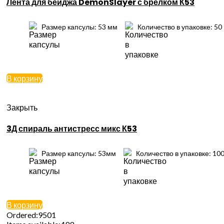
Лента для бейджа DemonSlayer с брелком К53
Размер капсулы: 53 мм
Количество в упаковке: 50
В корзину
Закрыть
3Д спираль антистресс микс К53
Размер капсулы: 53мм
Количество в упаковке: 10
В корзину
Ordered:
9501