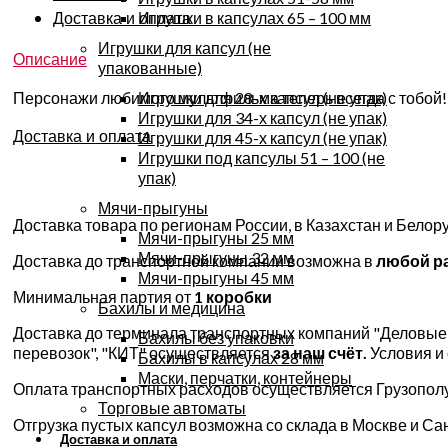
Доставка и оплата
Игрушки в капсулах 65 – 100 мм
Игрушки для капсул (не
Описание
упакованные)
Персонажи любимого мультфильма теперь всегда с тобой! 
Игрушки для 28-х капсул (не упак)
Игрушки для 34-х капсул (не упак)
Доставка и оплата
Игрушки для 45-х капсул (не упак)
Игрушки под капсулы 51 – 100 (не
упак)
Мячи-прыгуны
Доставка товара по регионам России, в Казахстан и Бело
Мячи-прыгуны 25 мм
Мячи-прыгуны 32 мм
Доставка до транспортной компании возможна в
любой р
Мячи-прыгуны 45 мм
Минимальная партия от
1 коробки
Бахилы и медицина
Доставка до терминала транспортных компаний "Деловые 
Бахилы без упаковки
перевозок", "КИТ" осуществляется
за наш счёт.
Условия и
Бахилы в капсулах 28 мм
Маски, перчатки, контейнеры
Оплата транспортных расходов осуществляется Грузополу
Торговые автоматы
Отгрузка пустых капсул возможна со склада в Москве и Сан
Доставка и оплата