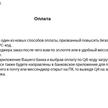
.
Оплата
один из новых способов оплаты, призванный повысить безо
C-код.
джера заказ после чего вам по эл.почте или в удобный месс
.
е приложение Вашего банка и выбрав оплату по QR-коду загр
 все также будете направлены в банковское приложение для
го в почту или мессенджер открыт на ПК, то выведя QR на э
жа.