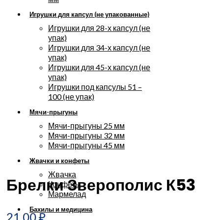
Игрушки для капсул (не упакованные)
Игрушки для 28-х капсул (не
упак)
Игрушки для 34-х капсул (не
упак)
Игрушки для 45-х капсул (не
упак)
Игрушки под капсулы 51 –
100 (не упак)
Мячи-прыгуны
Мячи-прыгуны 25 мм
Мячи-прыгуны 32 мм
Мячи-прыгуны 45 мм
Увеличить
Жвачки и конфеты
Жвачка
Брелки Зверополис К53
Конфеты
Мармелад
Бахилы и медицина
21.00
₽