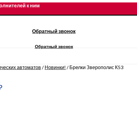
олнителей к ним
Обратный звонок
Обратный звонок
ических автоматов
/
Новинки!
/
Брелки Зверополис К53
₽