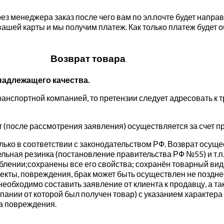
з менеджера заказ после чего вам по эл.почте будет напра
ашей карты и мы получим платеж. Как только платеж будет 
Возврат товара
надлежащего качества.
анспортной компанией, то претензии следует адресовать к 
т (после рассмотрения заявления) осуществляется за счет п
ко в соответствии с законодательством РФ. Возврат осущес
льная резинка (постановление правительства РФ №55) и т.п
еблении;сохранены все его свойства; сохранён товарный ви
кты, повреждения, брак может быть осуществлен не поздне
необходимо составить заявление от клиента к продавцу, а 
нии от которой был получен товар) с указанием характера 
а повреждения.