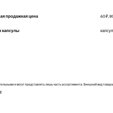
ая продажная цена
60 ₽, 8
р капсулы
капсул
ельными и могут представлять лишь часть ассортимента. Внешний вид товара
м