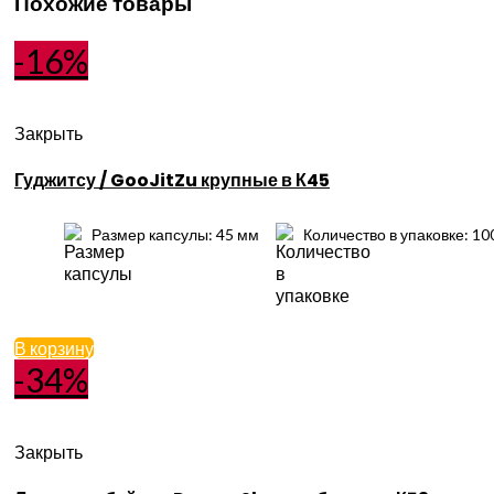
Похожие товары
-16%
Закрыть
Гуджитсу / GooJitZu крупные в К45
Размер капсулы: 45 мм
Количество в упаковке: 10
В корзину
-34%
Закрыть