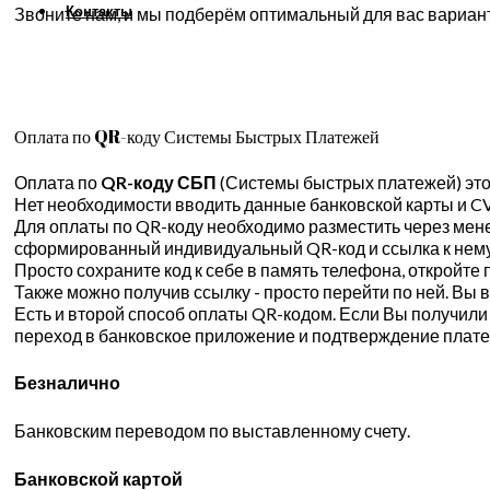
Контакты
Звоните нам, и мы подберём оптимальный для вас вариант
Оплата по QR-коду Системы Быстрых Платежей
Оплата по
QR-коду СБП
(Системы быстрых платежей) это 
Нет необходимости вводить данные банковской карты и CV
Для оплаты по QR-коду необходимо разместить через мене
сформированный индивидуальный QR-код и ссылка к нему
Просто сохраните код к себе в память телефона, откройт
Также можно получив ссылку - просто перейти по ней. Вы
Есть и второй способ оплаты QR-кодом. Если Вы получили е
переход в банковское приложение и подтверждение плате
Безналично
Банковским переводом по выставленному счету.
Банковской картой