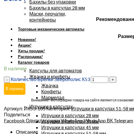
Бахилы без упаковки
Бахилы в капсулах 28 мм
Маски, перчатки,
Рекомендованн
контейнеры
Торговые механические автоматы
Разме
Новинки!
Акции!
Хиты продаж!
Распродажа!
Каталог товаров
В наличии
Капсулы для автоматов
Жвачка и конфеты
Количество Брелки Зверополис К53
Жвачка
В корзину
Конфеты
Мармелад
Внимание! Фотографии товара на сайте являются ознакомит
Игрушки в капсулах
Артикул:
ИК53-105
Категория:
Игрушки в капсулах 51-58 м
Поделиться
Игрушки в капсулах 28 мм
Facebook
Одноклассники
WhatsApp
WhatsApp
ВК
Telegram
Игрушки в капсулах 34 мм
Игрушки в капсулах 45 мм
Описание
Игрушки в капсулах 51-58 мм