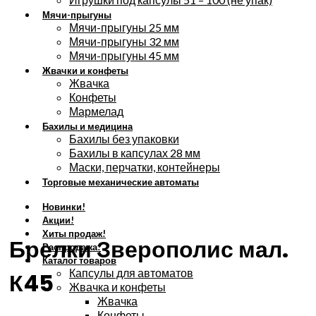
Мячи-прыгуны
Мячи-прыгуны 25 мм
Мячи-прыгуны 32 мм
Мячи-прыгуны 45 мм
Жвачки и конфеты
Жвачка
Конфеты
Мармелад
Бахилы и медицина
Бахилы без упаковки
Бахилы в капсулах 28 мм
Маски, перчатки, контейнеры
Торговые механические автоматы
Новинки!
Увеличить
Акции!
Хиты продаж!
Брелки Зверополис мал.
Распродажа!
Каталог товаров
Капсулы для автоматов
К45
Жвачка и конфеты
Жвачка
Конфеты