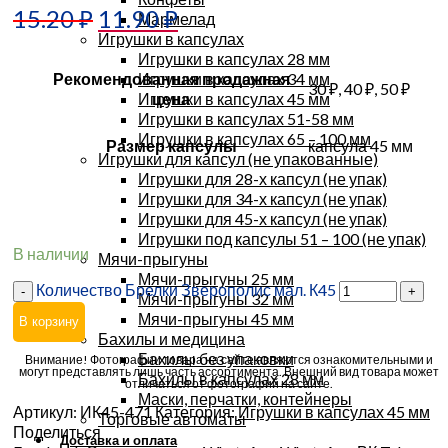
15.20
₽
11.90
₽
Мармелад
Игрушки в капсулах
Игрушки в капсулах 28 мм
Игрушки в капсулах 34 мм
Рекомендованная продажная
30 ₽, 40 ₽, 50 ₽
Игрушки в капсулах 45 мм
цена
Игрушки в капсулах 51-58 мм
Игрушки в капсулах 65 – 100 мм
Размер капсулы
капсула 45 мм
Игрушки для капсул (не упакованные)
Игрушки для 28-х капсул (не упак)
Игрушки для 34-х капсул (не упак)
Игрушки для 45-х капсул (не упак)
Игрушки под капсулы 51 – 100 (не упак)
В наличии
Мячи-прыгуны
Мячи-прыгуны 25 мм
Количество Брелки Зверополис мал. К45
Мячи-прыгуны 32 мм
Мячи-прыгуны 45 мм
В корзину
Бахилы и медицина
Бахилы без упаковки
Внимание! Фотографии товара на сайте являются ознакомительными и
могут представлять лишь часть ассортимента. Внешний вид товара может
Бахилы в капсулах 28 мм
отличаться от фотографий на сайте.
Маски, перчатки, контейнеры
Артикул:
ИК45-471
Категория:
Игрушки в капсулах 45 мм
Торговые автоматы
Поделиться
Доставка и оплата