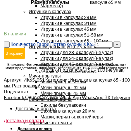
Размер капсулы
капсула 65 мм
Мармелад
Игрушки в капсулах
Игрушки в капсулах 28 мм
Игрушки в капсулах 34 мм
Игрушки в капсулах 45 мм
В наличии
Игрушки в капсулах 51-58 мм
Игрушки в капсулах 65 – 100 мм
Количество Гарри Поттер кулоны в К65
Игрушки для капсул (не упакованные)
Игрушки для 28-х капсул (не упак)
В корзину
Игрушки для 34-х капсул (не упак)
Игрушки для 45-х капсул (не упак)
Внимание! Фотографии товара на сайте являются ознакомительными и
могут представлять лишь часть ассортимента. Внешний вид товара может
Игрушки под капсулы 51 – 100 (не упак)
отличаться от фотографий на сайте.
Мячи-прыгуны
Артикул:
ИК65-051
Категории:
Игрушки в капсулах 65 - 100
Мячи-прыгуны 25 мм
мм
,
Распродажа!
Мячи-прыгуны 32 мм
Поделиться
Мячи-прыгуны 45 мм
Facebook
Одноклассники
WhatsApp
WhatsApp
ВК
Telegram
Бахилы и медицина
Бахилы без упаковки
Доставка и оплата
Бахилы в капсулах 28 мм
Маски, перчатки, контейнеры
Доставка и оплата
Торговые автоматы
Доставка и оплата