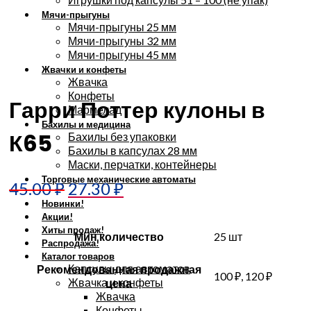
Мячи-прыгуны
Мячи-прыгуны 25 мм
Мячи-прыгуны 32 мм
Мячи-прыгуны 45 мм
Жвачки и конфеты
Увеличить
Жвачка
Конфеты
Гарри Поттер кулоны в
Мармелад
Бахилы и медицина
К65
Бахилы без упаковки
Бахилы в капсулах 28 мм
Маски, перчатки, контейнеры
Торговые механические автоматы
45.00
₽
27.30
₽
Новинки!
Акции!
Хиты продаж!
Мин количество
25 шт
Распродажа!
Каталог товаров
Капсулы для автоматов
Рекомендованная продажная
100 ₽, 120 ₽
Жвачка и конфеты
цена
Жвачка
Конфеты