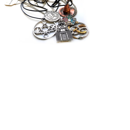
Гарри Поттер кулоны в К65
45.00
₽
27.30
₽
В наличии
Количество Гарри Поттер кулоны в К65
В корзину