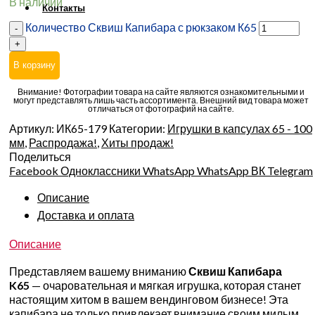
В наличии
Контакты
Количество Сквиш Капибара с рюкзаком К65
В корзину
Внимание! Фотографии товара на сайте являются ознакомительными и
могут представлять лишь часть ассортимента. Внешний вид товара может
отличаться от фотографий на сайте.
Артикул:
ИК65-179
Категории:
Игрушки в капсулах 65 - 100
мм
,
Распродажа!
,
Хиты продаж!
Поделиться
Facebook
Одноклассники
WhatsApp
WhatsApp
ВК
Telegram
Описание
Доставка и оплата
Описание
Представляем вашему вниманию
Сквиш Капибара
K65
— очаровательная и мягкая игрушка, которая станет
настоящим хитом в вашем вендинговом бизнесе! Эта
капибара не только привлекает внимание своим милым