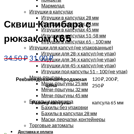
Мармелад
Увеличить
Игрушки в капсулах
Игрушки в капсулах 28 мм
Сквиш Капибара с
Игрушки в капсулах 34 мм
Игрушки в капсулах 45 мм
рюкзаком К65
Игрушки в капсулах 51-58 мм
Игрушки в капсулах 65 – 100 мм
Игрушки для капсул (не упакованные)
Игрушки для 28-х капсул (не упак)
34.50
₽
31.00
₽
Игрушки для 34-х капсул (не упак)
Игрушки для 45-х капсул (не упак)
Игрушки под капсулы 51 – 100 (не упак)
Мячи-прыгуны
120 ₽, 200 ₽,
Рекомендованная продажная
Мячи-прыгуны 25 мм
цена
250 ₽
Мячи-прыгуны 32 мм
Мячи-прыгуны 45 мм
Бахилы и медицина
Размер капсулы
капсула 65 мм
Бахилы без упаковки
Бахилы в капсулах 28 мм
Маски, перчатки, контейнеры
Торговые автоматы
Доставка и оплата