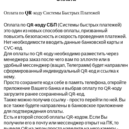
Оплата по QR-коду Системы Быстрых Платежей
Оплата по
QR-коду СБП
(Системы быстрых платежей)
это один из новых способов оплаты, призванный
повысить безопасность и скорость проведения платежей.
Нет необходимости вводить данные банковской карты и
CVC-код.
Для оплаты по QR-коду необходимо разместить через
менеджера заказ после чего вам по эл.почте или в
удобный мессенджер (вацап, Телеграмм) будет направлен
сформированный индивидуальный QR-код и ссылка к
нему.
Просто сохраните код к себе в память телефона, откройте
приложение Вашего банка и выбрав оплату по QR-коду
загрузите ранее сохраненный QR-код.
Также можно получив ссылку - просто перейти по ней. Вы
все также будете направлены в банковское приложение
для подтверждения оплаты.
Есть и второй способ оплаты QR-кодом. Если Вы
получили его в почту или мессенджер открыт на ПК, то
выведя QR на экран просто наведите на него камеру -