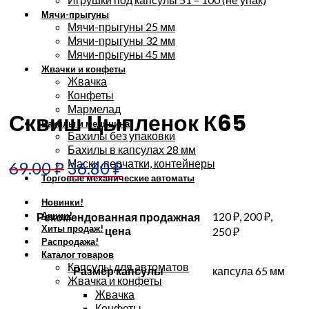
Мячи-прыгуны
Мячи-прыгуны 25 мм
Мячи-прыгуны 32 мм
Мячи-прыгуны 45 мм
Жвачки и конфеты
Жвачка
Увеличить
Конфеты
Мармелад
Сквиш Цыпленок К65
Бахилы и медицина
Бахилы без упаковки
Бахилы в капсулах 28 мм
Маски, перчатки, контейнеры
69.00
₽
36.80
₽
Торговые механические автоматы
Новинки!
Акции!
120 ₽, 200 ₽,
Рекомендованная продажная
Хиты продаж!
цена
250 ₽
Распродажа!
Каталог товаров
Капсулы для автоматов
Размер капсулы
капсула 65 мм
Жвачка и конфеты
Жвачка
Конфеты