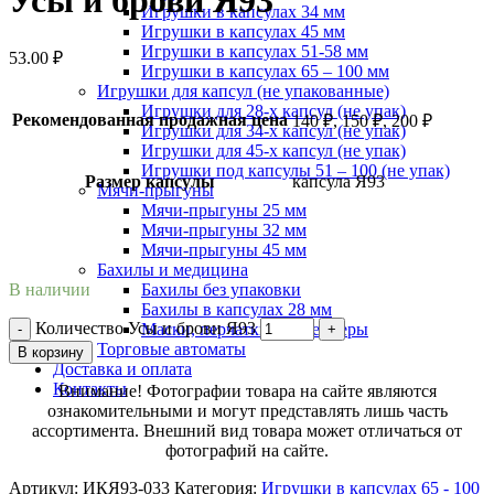
Усы и брови Я93
Игрушки в капсулах 34 мм
Игрушки в капсулах 45 мм
Игрушки в капсулах 51-58 мм
53.00
₽
Игрушки в капсулах 65 – 100 мм
Игрушки для капсул (не упакованные)
Игрушки для 28-х капсул (не упак)
Рекомендованная продажная цена
140 ₽, 150 ₽, 200 ₽
Игрушки для 34-х капсул (не упак)
Игрушки для 45-х капсул (не упак)
Игрушки под капсулы 51 – 100 (не упак)
Размер капсулы
капсула Я93
Мячи-прыгуны
Мячи-прыгуны 25 мм
Мячи-прыгуны 32 мм
Мячи-прыгуны 45 мм
Бахилы и медицина
Бахилы без упаковки
В наличии
Бахилы в капсулах 28 мм
Количество Усы и брови Я93
Маски, перчатки, контейнеры
Торговые автоматы
В корзину
Доставка и оплата
Контакты
Внимание! Фотографии товара на сайте являются
ознакомительными и могут представлять лишь часть
ассортимента. Внешний вид товара может отличаться от
фотографий на сайте.
Артикул:
ИКЯ93-033
Категория:
Игрушки в капсулах 65 - 100