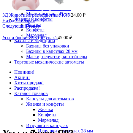
Мячи-прыгуны 25 мм
Мячи-прыгуны 32 мм
Мячи-прыгуны 45 мм
3Д Животные разноцветные К45
24.00
₽
Жвачки и конфеты
Назад к товарам
Жвачка
Следующий товар
Конфеты
Мармелад
Усы и брови Я93 (не упак)
45.00
₽
Бахилы и медицина
Бахилы без упаковки
Бахилы в капсулах 28 мм
Маски, перчатки, контейнеры
Торговые механические автоматы
Новинки!
Акции!
Хиты продаж!
Распродажа!
Каталог товаров
Капсулы для автоматов
Жвачка и конфеты
Жвачка
Конфеты
Увеличить
Мармелад
Игрушки в капсулах
Игрушки в капсулах 28 мм