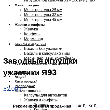
Мячи-прыгуны
Мячи-прыгуны 25 мм
Мячи-прыгуны 32 мм
Мячи-прыгуны 45 мм
Жвачки и конфеты
Жвачка
Конфеты
Мармелад
Бахилы и медицина
Увеличить
Бахилы без упаковки
Бахилы в капсулах 28 мм
Заводные игрушки
Маски, перчатки, контейнеры
Торговые механические автоматы
ужастики Я93
Новинки!
Акции!
Хиты продаж!
Распродажа!
52.00
₽
Каталог товаров
Капсулы для автоматов
Жвачка и конфеты
Жвачка
140 ₽, 150 ₽,
Рекомендованная продажная
Конфеты